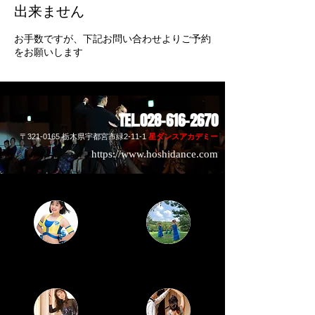
出来ません
お手数ですが、下記お問い合わせよりご予約
をお願いします
​TEL.028-616-2670
〒321-0165 栃木県宇都
宮市緑2-11-1
​星ダンスアカデミー
https://www.hoshidance.com
栃木SCチアーズ
​フラダンス