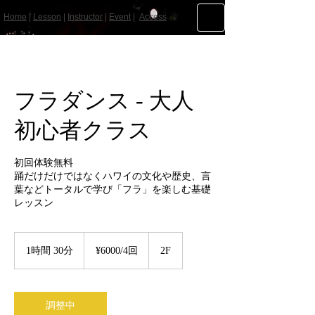
Home
|
Lesson
|
Instructor
|
Event
|
Access
フラダンス - 大人
初心者クラス
初回体験無料
踊だけだけではなくハワイの文化や歴史、言
葉などトータルで学び「フラ」を楽しむ基礎
レッスン
¥6000/4
回
1時間 30分
1
¥6000/4回
2F
時
3
0
分
調整中