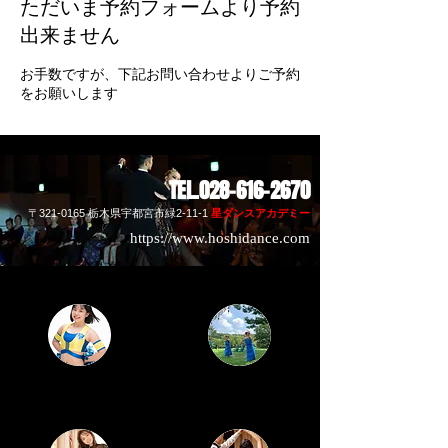
ただいま予約フォームより予約
出来ません
お手数ですが、下記お問い合わせよりご予約
をお願いします
​TEL.028-616-2670
〒321-0165 栃木県宇都
宮市緑2-11-1
​星ダンスアカデミー
https://www.hoshidance.com
栃木SCチアーズ
​フラダンス